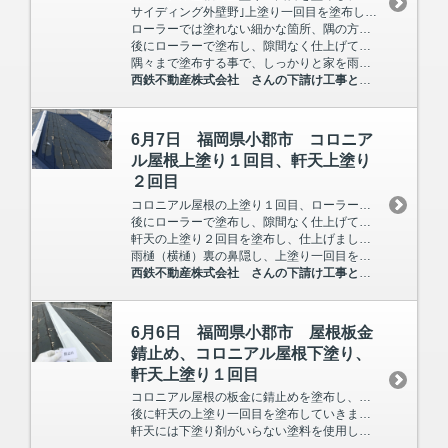
サイディング外壁野｣上塗り一回目を塗布し、後に雨樋の上塗り一回目を塗布していきました。
ローラーでは塗れない細かな箇所、隅の方は先にハケで塗布していきます。
後にローラーで塗布し、隙間なく仕上げていきます。
隅々まで塗布する事で、しっかりと家を雨水から守る・保護する事が出来ます。
西鉄不動産株式会社 さんの下請け工事として入らさせて頂いています。
6月7日 福岡県小郡市 コロニア
ル屋根上塗り１回目、軒天上塗り
２回目
コロニアル屋根の上塗り１回目、ローラーでは塗れない細かな箇所、隅の方は先にハケで塗布していきます。
後にローラーで塗布し、隙間なく仕上げていきます。
軒天の上塗り２回目を塗布し、仕上げました。
雨樋（横樋）裏の鼻隠し、上塗り一回目を塗布しました。
西鉄不動産株式会社 さんの下請け工事として入らさせて頂いています。
6月6日 福岡県小郡市 屋根板金
錆止め、コロニアル屋根下塗り、
軒天上塗り１回目
コロニアル屋根の板金に錆止めを塗布し、コロニアル屋根には下塗り材を塗布していきました。
後に軒天の上塗り一回目を塗布していきました。
軒天には下塗り剤がいらない塗料を使用しています。
西鉄